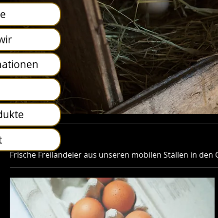
te
wir
mationen
e
dukte
t
Eier
Frische Freilandeier aus unseren mobilen Ställen in den G