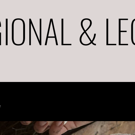
IONAL & L
e